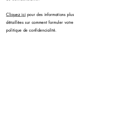
Cliquez ici
pour des informations plus
détaillées sur comment formuler votre
politique de confidencialité.
BANCO GLOBAL DE INVERSIONES
enlaces rápidos
Casa
Este servicio es ofrecido por
Global Investment Bank. La
Sobre nosotros
información personal
recopilada está destinada
Servicios
principalmente a nuestros
socios.
Contacto
DATOS DE CONTACTO
Conviértete en
cliente