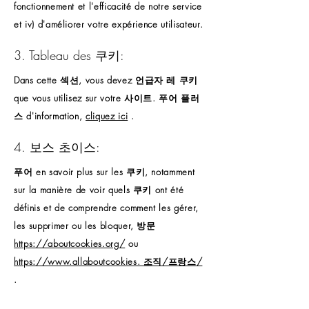
fonctionnement et l'efficacité de notre service
et iv) d'améliorer votre expérience utilisateur.
3. Tableau des 쿠키:
Dans cette 섹션, vous devez 언급자 레 쿠키
que vous utilisez sur votre 사이트. 푸어 플러
스 d'information,
cliquez ici
.
4. 보스 초이스:
푸어 en savoir plus sur les 쿠키, notamment
sur la manière de voir quels 쿠키 ont été
définis et de comprendre comment les gérer,
les supprimer ou les bloquer, 방문
https://aboutcookies.org/
ou
https://www.allaboutcookies. 조직/프랑스/
.