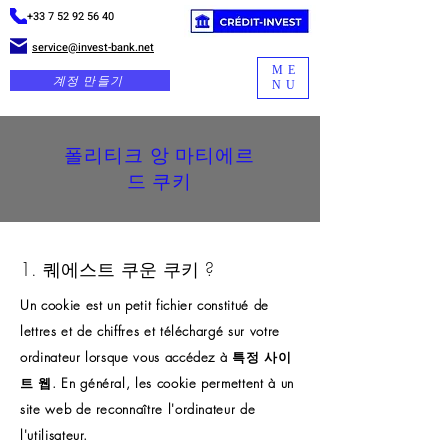
+33 7 52 92 56 40
service@invest-bank.net
ME
계정 만들기
NU
폴리티크 앙 마티에르
드 쿠키
1. 퀘에스트 쿠운 쿠키 ?
Un cookie est un petit fichier constitué de
lettres et de chiffres et téléchargé sur votre
ordinateur lorsque vous accédez à 특정 사이
트 웹. En général, les cookie permettent à un
site web de reconnaître l'ordinateur de
l'utilisateur.