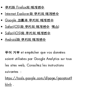
쿠키와 Firefox의 매개변수
Internet Explorer와 쿠키의 매개변수
Google 크롬과 쿠키의 매개변수
Safari(OS)와 쿠키의 매개변수
엑스)
Safari(iOS)와 쿠키의 매개변수
Android와 쿠키의 매개변수
푸어 거부 et empêcher que vos données
soient utilisées par Google Analytics sur tous
les sites web, Consultez les instructions
suivantes
:
https://tools.google.com/dlpage/gaoptout?
hl=fr
.
Il se peut que nous modifiions cette politique
en matière de 쿠키. Nous vous Improveons à
Consulter régulièrement cette page pour