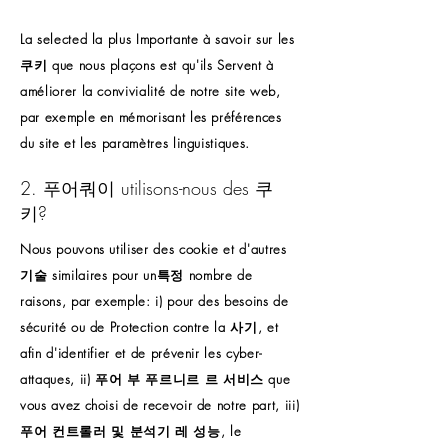
La selected la plus Importante à savoir sur les
쿠키 que nous plaçons est qu'ils Servent à
améliorer la convivialité de notre site web,
par exemple en mémorisant les préférences
du site et les paramètres linguistiques.
2. 푸어쿼이 utilisons-nous des 쿠
키?
Nous pouvons utiliser des cookie et d'autres
기술 similaires pour un특정 nombre de
raisons, par exemple: i) pour des besoins de
sécurité ou de Protection contre la 사기, et
afin d'identifier et de prévenir les cyber-
attaques, ii) 푸어 부 푸르니르 르 서비스 que
vous avez choisi de recevoir de notre part, iii)
푸어 컨트롤러 및 분석기 레 성능, le