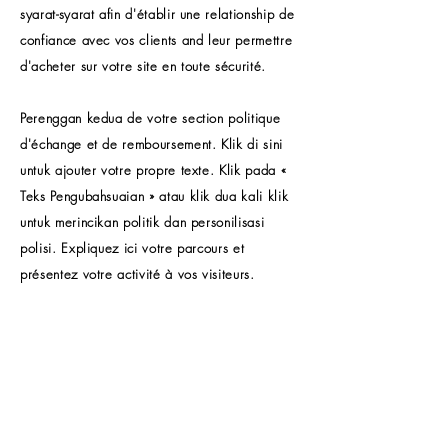
syarat-syarat afin d'établir une relationship de
confiance avec vos clients and leur permettre
d'acheter sur votre site en toute sécurité.
Perenggan kedua de votre section politique
d'échange et de remboursement. Klik di sini
untuk ajouter votre propre texte. Klik pada «
Teks Pengubahsuaian » atau klik dua kali klik
untuk merincikan politik dan personilisasi
polisi. Expliquez ici votre parcours et
présentez votre activité à vos visiteurs.
BANK PELABURAN GLOBAL
Pautan Pantas
Rumah
Perkhidmatan ini ditawarkan
oleh Global Investment Bank.
Tentang kita
Maklumat peribadi yang
dikumpul ditujukan
Perkhidmatan
terutamanya untuk rakan