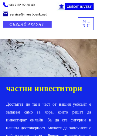
+33 7 52 92 56 40
service@invest-bank.net
ME
СЪЗДАЙ АКАУНТ
NU
частни инвеститори
Достъпът до тази част от нашия уебсайт е
запазен само за хора, които решат да
инвестират онлайн. За да сте сигурни в
нашата достоверност, можете да започнете с
най-малката сума. Решен инвеститор е