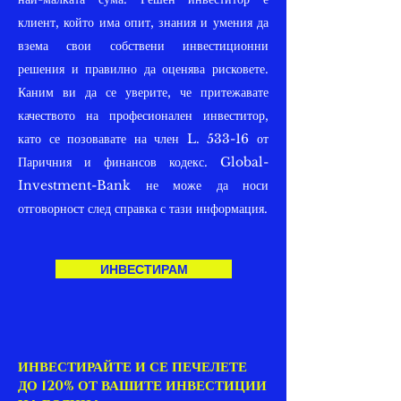
клиент, който има опит, знания и умения да
взема свои собствени инвестиционни
решения и правилно да оценява рисковете.
Каним ви да се уверите, че притежавате
качеството на професионален инвеститор,
като се позовавате на член L. 533-16 от
Паричния и финансов кодекс. Global-
Investment-Bank не може да носи
отговорност след справка с тази информация.
ИНВЕСТИРАМ
ИНВЕСТИРАЙТЕ И СЕ ПЕЧЕЛЕТЕ
ДО 120% ОТ ВАШИТЕ ИНВЕСТИЦИИ