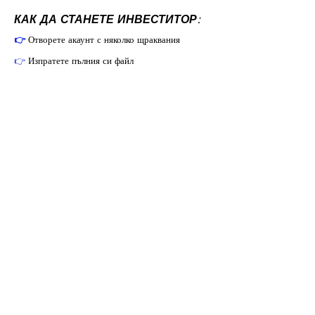
КАК ДА СТАНЕТЕ ИНВЕСТИТОР:
👉
Отворете акаунт с няколко щраквания
👉
Изпратете пълния си файл
👉
Изпратете файла за откриване на акаунта си
заедно с подкрепящи документи, по имейл или
по пощата
👉
Изпратете парите, които искате да
инвестирате, чрез банков превод или метод на
плащане по ваш избор.
👉
Помислете преди да се ангажирате
👉
Разпространете своята инвестиция
👉
Разпределете инвестицията си върху нашите
средства.