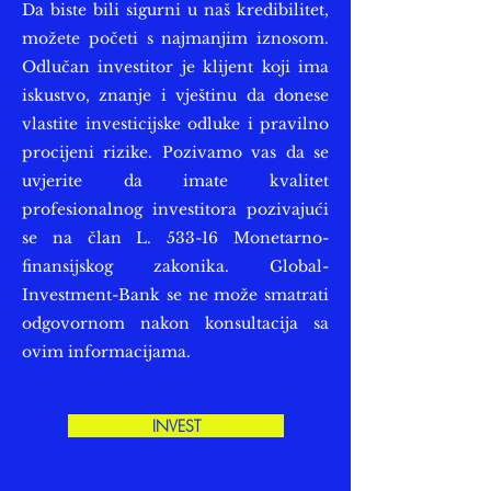
Da biste bili sigurni u naš kredibilitet,
možete početi s najmanjim iznosom.
Odlučan investitor je klijent koji ima
iskustvo, znanje i vještinu da donese
vlastite investicijske odluke i pravilno
procijeni rizike. Pozivamo vas da se
uvjerite da imate kvalitet
profesionalnog investitora pozivajući
se na član L. 533-16 Monetarno-
finansijskog zakonika. Global-
Investment-Bank se ne može smatrati
odgovornom nakon konsultacija sa
ovim informacijama.
INVEST