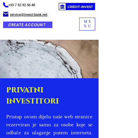
+33 7 52 92 56 40
service@invest-bank.net
ME
CREATE ACCOUNT
NU
privatni
investitori
Pristup ovom dijelu naše web stranice
rezerviran je samo za osobe koje se
odluče za ulaganje putem interneta.