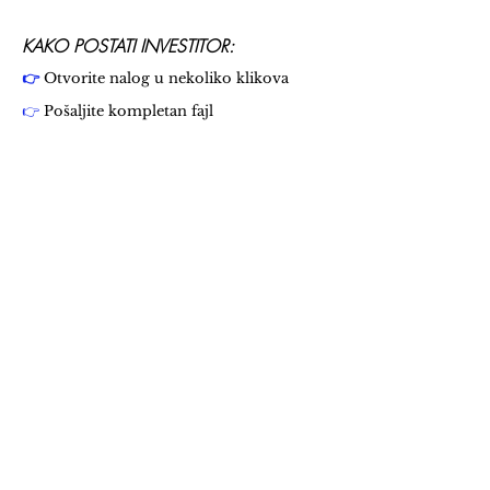
KAKO POSTATI INVESTITOR:
👉
Otvorite nalog u nekoliko klikova
👉
Pošaljite kompletan fajl
👉
Pošaljite fajl za otvaranje naloga
zajedno sa pratećom dokumentacijom, e-
poštom ili poštom
👉
Novac koji želite uložiti pošaljite
bankovnom doznakom ili načinom
plaćanja po vašem izboru.
👉
Razmislite pre nego što se obavežete
👉
Raširite svoju investiciju
👉 Rasporedite
svoju investiciju na naša
sredstva.