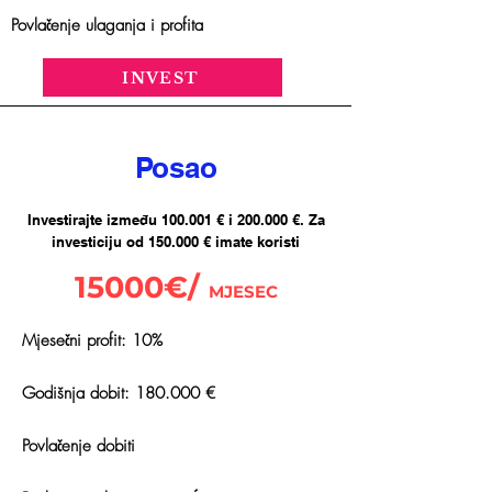
Povlačenje ulaganja i profita
INVEST
Posao
Investirajte između 100.001 € i 200.000 €. Za
investiciju od 150.000 € imate koristi
15000€/
MJESEC
Mjesečni profit: 10%
Godišnja dobit: 180.000 €
Povlačenje dobiti