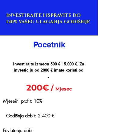
INVESTIRAJTE I ISPRAVITE DO
120% VAŠEG ULAGANJA GODIŠNJE
Pocetnik
Investirajte između 500 € i 5.000 €. Za
investiciju od 2000 € imate koristi od
.
200€
/
Mjesec
Mjesečni profit: 10%
Godišnja dobit: 2.400 €
Povlačenje dobiti