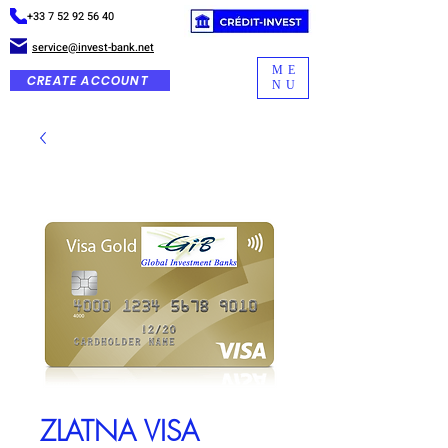
+33 7 52 92 56 40
service@invest-bank.net
ME
CREATE ACCOUNT
NU
ZLATNA VISA