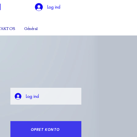
Log ind
AKT OS
Général
Log ind
OPRET KONTO