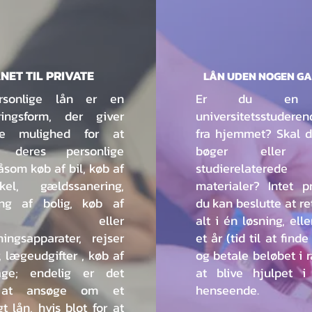
NET TIL PRIVATE
LÅN UDEN NOGEN GA
rsonlige lån er en
Er du en 
eringsform, der giver
universitetsstudere
ne mulighed for at
fra hjemmet? Skal 
e deres personlige
bøger eller 
åsom køb af bil, køb af
studierelaterede
kel, gældssanering,
materialer? Intet p
ing af bolig, køb af
du kan beslutte at re
ler eller
alt i én løsning, ell
ingsapparater, rejser
et år (tid til at finde
r, lægeudgifter , køb af
og betale beløbet i r
age; endelig er det
at blive hjulpet i
 at ansøge om et
henseende.
gt lån, hvis blot for at