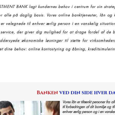
TMENT BANK lagt kundernes behov i centrum for sin strat
r alle på daglig basis. Vores online banktjenester, lån og kr
ud er velegnede til enhver ærlig person i en vanskelig situati
v service, der giver dig mulighed for at drage fordel af de 
ræddersyede økonomiske løsninger til støtte for virksomhede
t dine behov: online kontostyring og åbning, kreditsimulering
Banken
ved din side hver d
Vores lån er tiltænkt personer fra al
til forbedringen af dit bomiljø og til
enhver ærlig person og i en vanskeli