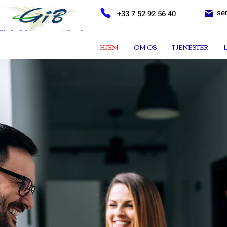
se
+33 7 52 92 56 40
HJEM
OM OS
TJENESTER