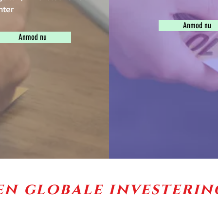
nter
Anmod nu
Anmod nu
n globale investeri