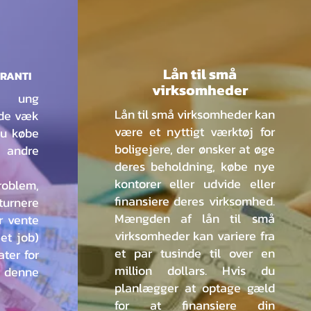
Lån til små
RANTI
virksomheder
ung
Lån til små virksomheder kan
nde væk
være et nyttigt værktøj for
du købe
boligejere, der ønsker at øge
andre
deres beholdning, købe nye
kontorer eller udvide eller
roblem,
finansiere deres virksomhed.
turnere
Mængden af lån til små
er vente
virksomheder kan variere fra
 et job)
et par tusinde til over en
ater for
million dollars. Hvis du
 denne
planlægger at optage gæld
for at finansiere din