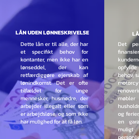
LÅN UDEN LØNNESKRIVELSE
LÅ
Dette lån er til alle, der har
Det pe
et specifikt behov for
finansi
kontanter, men ikke har en
kunder
lønseddel, der kan
opfyld
retfærdiggøre ejerskab af
behov, s
lønindkomst. Det er ofte
motorcy
tilfældet for unge
renover
mennesker, husmødre, der
møb
arbejder illegalt eller som
husholdn
er arbejdsløse, og som ikke
og ferie
har mulighed for at få løn.
en gar
muligt
personli