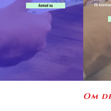
få konta
Anmod nu
Om de