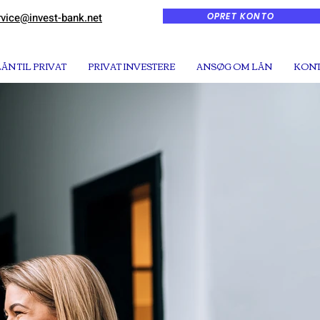
OPRET KONTO
rvice@invest-bank.net
LÅN TIL PRIVAT
PRIVAT INVESTERE
ANSØG OM LÅN
KONT