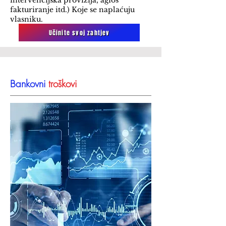
intervencijska provizija, agios
fakturiranje itd.) Koje se naplaćuju
vlasniku.
Učinite svoj zahtjev
Bankovni
troškovi