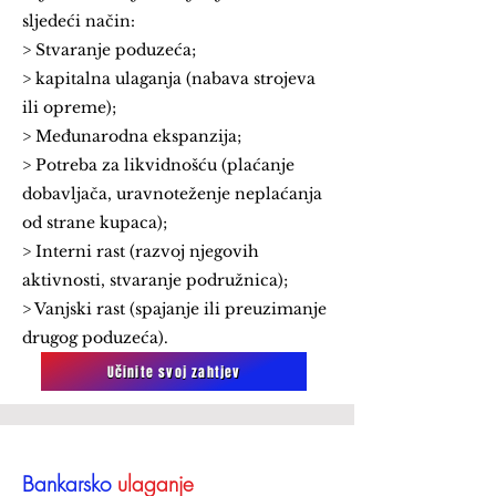
sljedeći način:
> Stvaranje poduzeća;
> kapitalna ulaganja (nabava strojeva
ili opreme);
> Međunarodna ekspanzija;
> Potreba za likvidnošću (plaćanje
dobavljača, uravnoteženje neplaćanja
od strane kupaca);
> Interni rast (razvoj njegovih
aktivnosti, stvaranje podružnica);
> Vanjski rast (spajanje ili preuzimanje
drugog poduzeća).
Učinite svoj zahtjev
Bankarsko
ulaganje