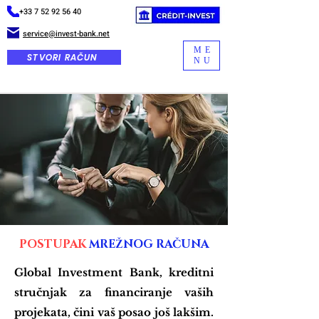
+33 7 52 92 56 40
service@invest-bank.net
ME
STVORI RAČUN
NU
POSTUPAK
MREŽNOG RAČUNA
Global Investment Bank, kreditni
stručnjak za financiranje vaših
projekata, čini vaš posao još lakšim.