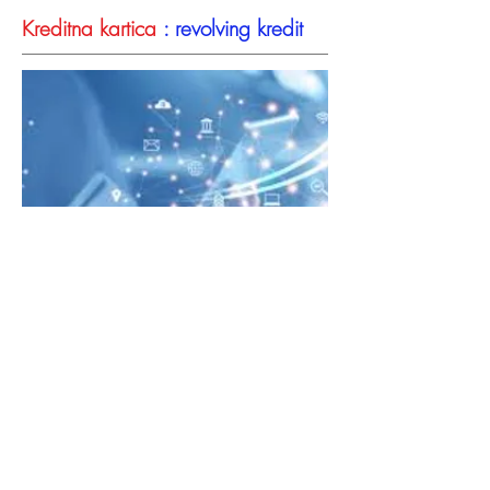
Kreditna kartica
: revolving kredit
Govorimo i o „revolving kreditu“.
Kreditna kartica je platna kartica koja
omogućuje dobivanje kreditne
rezerve, odnosno revolving novčanog
iznosa koji je na raspolaganju imaocu
kreditne kartice. Zajmoprimac može