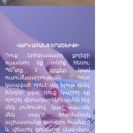
ՎԱՐԿ ԱՌԱՆՑ ԵՐԱՇԽԻՔԻ
Դուք երիտասարդ քոլեջի
ուսանող եք տնից հեռու:
Պե՞տք է գրքեր կամ
ուսումնասիրության հետ
կապված որևէ այլ նյութ գնել:
Խնդիր չկա, դուք կարող եք
որոշել վերադարձնել ամեն ինչ
մեկ լուծումով, կամ սպասել
մեկ տարի (ժամանակ
աշխատանք գտնելու համար)
և վճարել գումարը մաս-մաս,