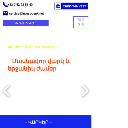
+33 7 52 92 56 40
service@invest-bank.net
ME
ԳՐԱՆՑՎԵԼ
NU
-
ԿԱՏԱՐԻՐ ՔՈ ԸՆՏՐՈՒԹՅՈՒՆԸ -
Մասնավոր վարկ և
երջանիկ ժամեր
– ՎԱՐԿԵՐ –