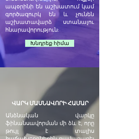
ապօրինի են աշխատում կամ
գործազուրկ են և չունեն
աշխատավարձ ստանալու
հնարավորություն:
Խնդրեք հիմա
ՎԱՐԿ ՄԱՍՆԱՎՈՐԻ ՀԱՄԱՐ
Անձնական վարկը
ֆինանսավորման մի ձև է, որը
թույլ է տալիս
հաճախորդներին բավարարել