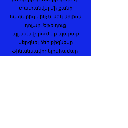
տատանվել մի քանի
հազարից մինչև մեկ միլիոն
դոլար: Եթե դուք
պլանավորում եք պարտք
վերցնել ձեր բիզնեսը
ֆինանսավորելու համար,
մենք ունենք վարկային
ծրագիր, որը լավագույնս
համապատասխանում է ձեր
կոնկրետ կարիքներին:
Դիմեք վարկի համար
Հիփոթեքային