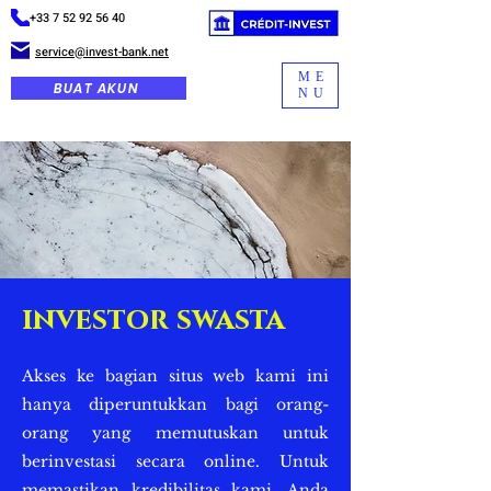
+33 7 52 92 56 40
service@invest-bank.net
ME
BUAT AKUN
NU
investor swasta
Akses ke bagian situs web kami ini
hanya diperuntukkan bagi orang-
orang yang memutuskan untuk
berinvestasi secara online. Untuk
memastikan kredibilitas kami, Anda