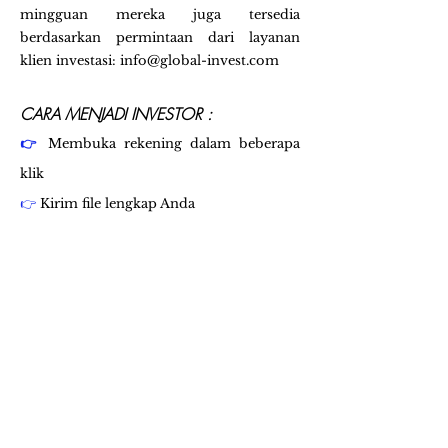
mingguan mereka juga tersedia
berdasarkan permintaan dari layanan
klien investasi:
info@global-invest.com
CARA MENJADI INVESTOR :
👉
Membuka rekening dalam beberapa
klik
👉
Kirim file lengkap Anda
👉
Kirim berkas pembukaan rekening
Anda bersama dengan dokumen
pendukung, melalui email atau melalui
pos
👉
Kirim uang yang Anda ingin
berinvestasi melalui transfer atau metode
pembayaran pilihan Anda.
👉
Berpikirlah sebelum Anda komit