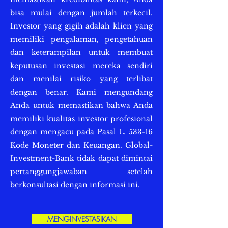
bisa mulai dengan jumlah terkecil.
Investor yang gigih adalah klien yang
memiliki pengalaman, pengetahuan
dan keterampilan untuk membuat
keputusan investasi mereka sendiri
dan menilai risiko yang terlibat
dengan benar. Kami mengundang
Anda untuk memastikan bahwa Anda
memiliki kualitas investor profesional
dengan mengacu pada Pasal L. 533-16
Kode Moneter dan Keuangan. Global-
Investment-Bank tidak dapat dimintai
pertanggungjawaban setelah
berkonsultasi dengan informasi ini.
MENGINVESTASIKAN