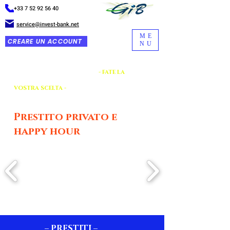
+33 7 52 92 56 40
service@invest-bank.net
ME
CREARE UN ACCOUNT
NU
- FATE LA
VOSTRA SCELTA -
Prestito privato e
happy hour
– PRESTITI –