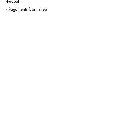
-Paypal
- Pagamenti fuori linea