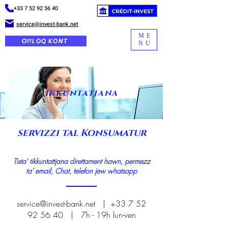
+33 7 52 92 56 40
service@invest-bank.net
ME
OĦLOQ KONT
NU
Ikkuntatjana
servizzi tal Konsumatur
Tista' tikkuntattjana direttament hawn, permezz
ta' email, Chat, telefon jew whatsapp
service@invest-bank.net
|
+33 7 52
92 56 40
| 7h - 19h lun-ven