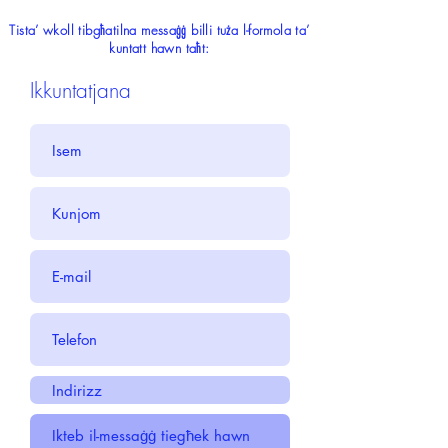
Tista’ wkoll tibgħatilna messaġġ billi tuża l-formola ta’
kuntatt hawn taħt:
Ikkuntatjana