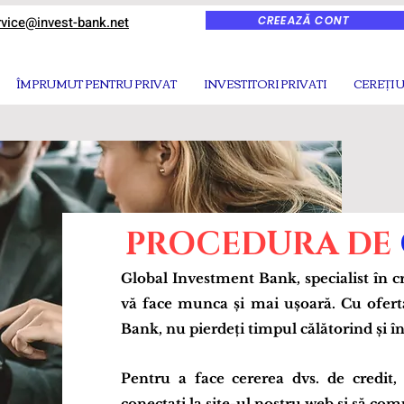
CREEAZĂ CONT
rvice@invest-bank.net
ÎMPRUMUT PENTRU PRIVAT
INVESTITORI PRIVATI
CEREȚI 
PROCEDURA DE
Global Investment Bank, specialist în cr
vă face munca și mai ușoară. Cu ofert
Bank, nu pierdeți timpul călătorind și î
Pentru a face cererea dvs. de credit, 
conectați la site-ul nostru web și să co