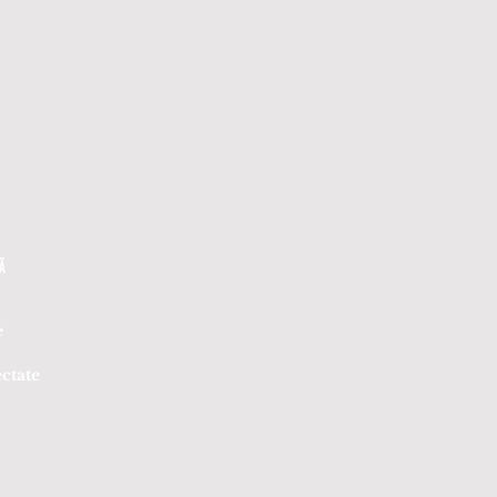
Ă
e
ctate