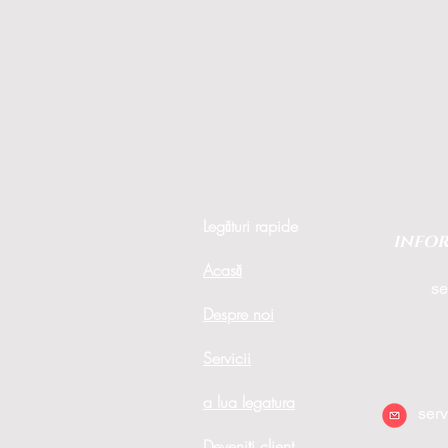
Legături rapide
INFOR
Acasă
se
Despre noi
Servicii
a lua legatura
ser
Deveniți client