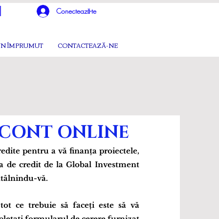
Conectează-te
UN ÎMPRUMUT
CONTACTEAZĂ-NE
CONT ONLINE
edite pentru a vă finanța proiectele,
a de credit de la Global Investment
ntâlnindu-vă.
tot ce trebuie să faceți este să vă
mpletați formularul de cerere furnizat